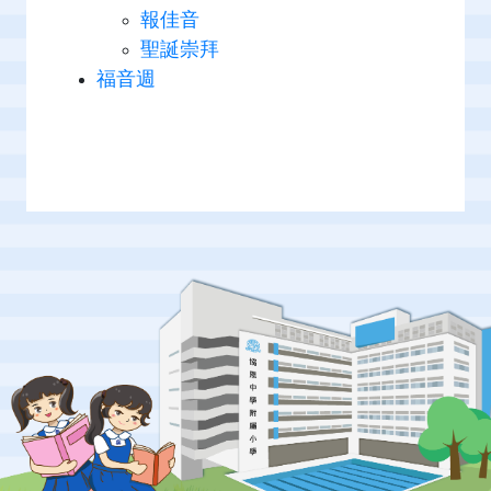
報佳音
聖誕崇拜
福音週