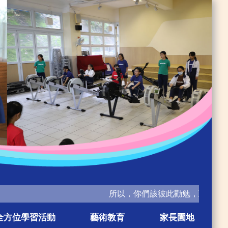
所以，你們該彼此勸勉，互相造就，正
全方位學習活動
藝術教育
家長園地