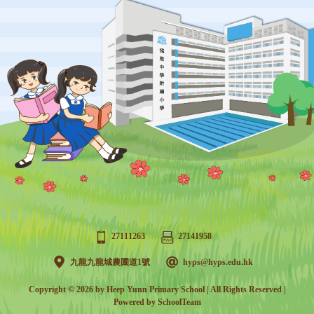
27111263
27141958
九龍九龍城農圃道1號
hyps@hyps.edu.hk
Copyright © 2026 by Heep Yunn Primary School | All Rights Reserved |
Powered by
SchoolTeam