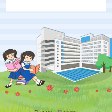
27111263
27141958