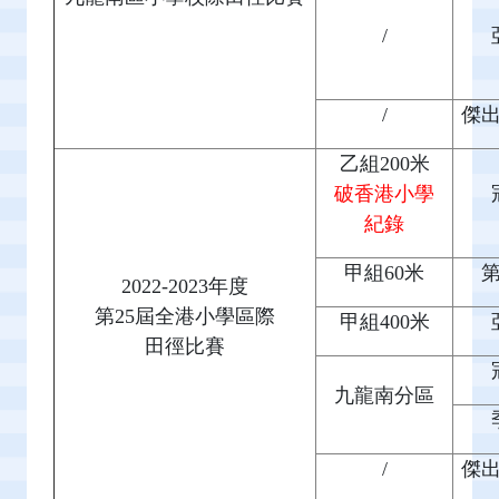
/
/
傑
乙組200米
破香港小學
紀錄
甲組60米
2022-2023年度
第25屆全港小學區際
甲組400米
田徑比賽
九龍南分區
/
傑