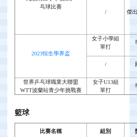
乓球比賽
/
傑
女子小學組
單打
2023恒生學界盃
/
世界乒乓球職業大聯盟
女子U13組
WTT波蘭站青少年挑戰賽
單打
籃球
比賽名稱
組別