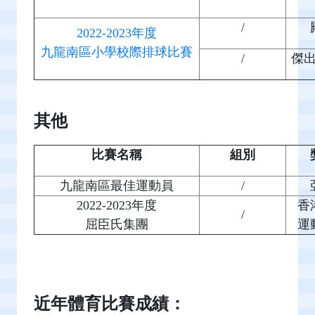
/
2022-2023年度
九龍南區小學校際排球比賽
/
傑
其他
比賽名稱
組別
九龍南區最佳運動員
/
2022-2023年度
香
/
屈臣氏集團
運
近年體育比賽成績：