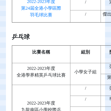
2022-2023年度
/
第24屆全港小學區際
/
傑
羽毛球比賽
乒乓球
比賽名稱
組別
2022-2023年度
小學女子組
全港學界精英乒乓球比賽
/
/
2022-2023年度
九龍南區小學校際乒