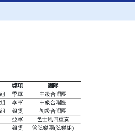
獎項
團隊
組
季軍
中級合唱團
組
季軍
中級合唱團
組
銀獎
初級合唱團
亞軍
色士風四重奏
銀獎
管弦樂團(弦樂組)