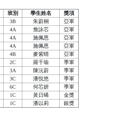
班別
學生姓名
獎項
3B
朱蔚桐
亞軍
4A
詹詠芯
亞軍
4A
施佩恩
亞軍
4A
施佩恩
亞軍
4B
麥紫晴
亞軍
2C
羅千瑜
季軍
3A
陳沅蔚
季軍
3C
潘悦悠
季軍
6C
何芯妍
季軍
1C
黃日晞
金獎
1C
潘以莉
銀獎