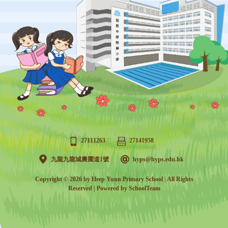
27111263
27141958
九龍九龍城農圃道1號
hyps@hyps.edu.hk
Copyright © 2026 by Heep Yunn Primary School | All Rights
Reserved | Powered by
SchoolTeam