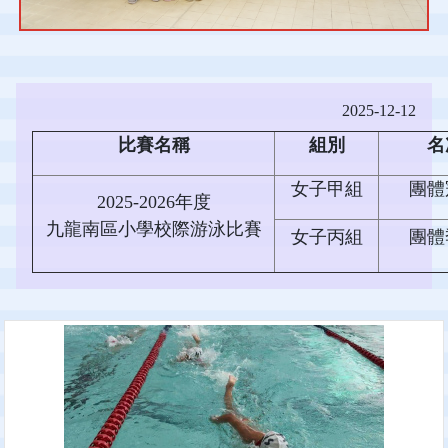
2025-12-12
比賽名稱
組別
名
女子甲組
團體
2025-2026年度
九龍南區小學校際游泳比賽
女子丙組
團體