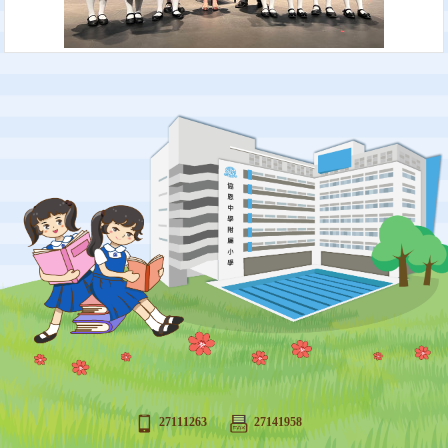
27111263
27141958