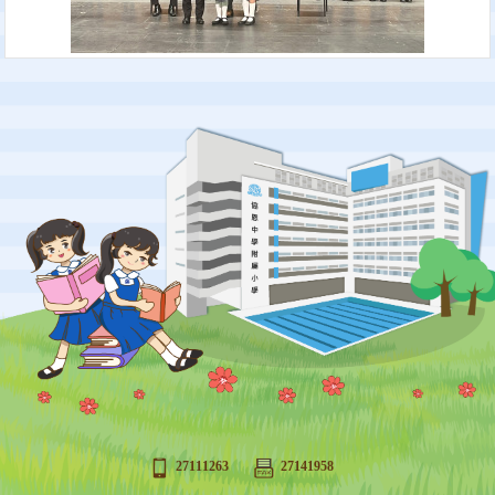
27111263
27141958