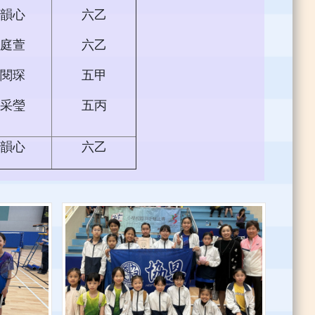
韻心
六乙
庭萱
六乙
閱琛
五甲
采瑩
五丙
韻心
六乙