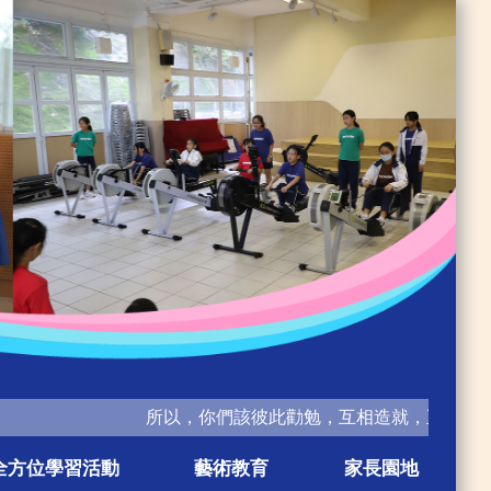
所以，你們該彼此勸勉，互相造就，正如你們素常做
全方位學習活動
藝術教育
家長園地