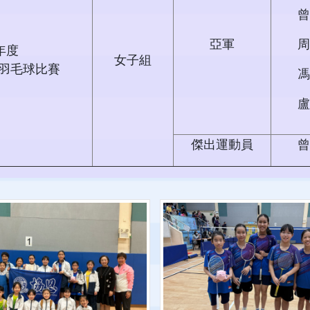
曾
亞軍
周
5年度
女子組
羽毛球比賽
馮
盧
傑出運動員
曾