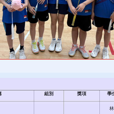
稱
組別
獎項
學
林