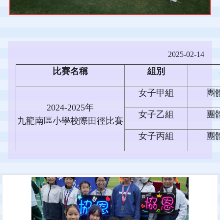
2025-02-14
比賽名稱
組別
女子甲組
團
2024-2025年
女子乙組
團
九龍南區小學校際田徑比賽
女子丙組
團