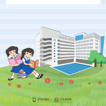
27111263
27141958