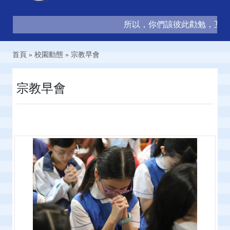
所以，你們該彼此勸勉，互相造就
首頁
»
校園動態
»
宗教早會
宗教早會