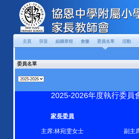
主頁
宗旨
組織章程
會徽
委員名單
活動
委員名單
2025-2026年度執行委
家長委員
主席:林宛雯女士
副主